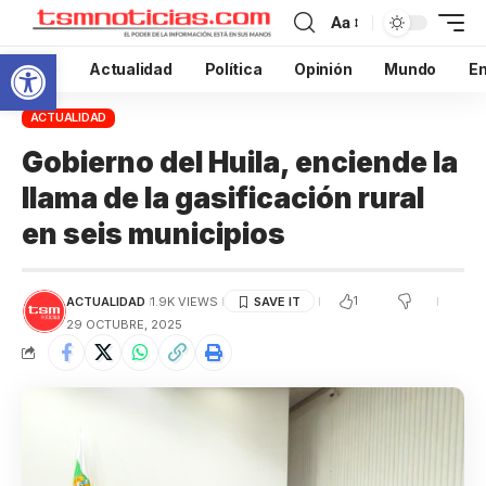
Aa
Abrir barra de herramientas
Inicio
Actualidad
Política
Opinión
Mundo
En
ACTUALIDAD
Gobierno del Huila, enciende la
llama de la gasificación rural
en seis municipios
1
ACTUALIDAD
1.9K VIEWS
29 OCTUBRE, 2025