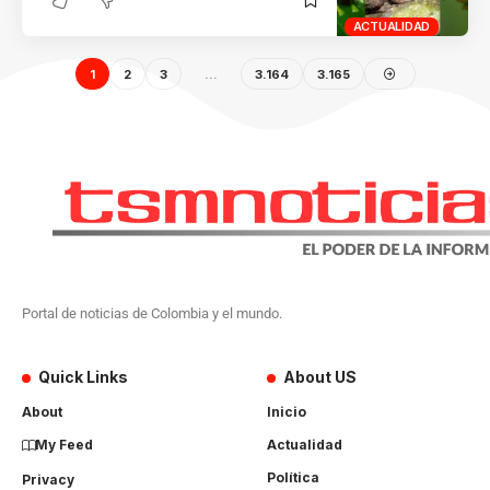
ACTUALIDAD
1
2
3
…
3.164
3.165
Portal de noticias de Colombia y el mundo.
Quick Links
About US
About
Inicio
My Feed
Actualidad
Política
Privacy