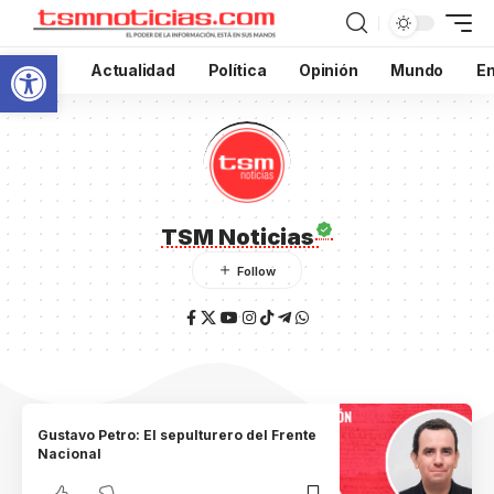
Abrir barra de herramientas
Inicio
Actualidad
Política
Opinión
Mundo
En
TSM Noticias
Gustavo Petro: El sepulturero del Frente
Nacional