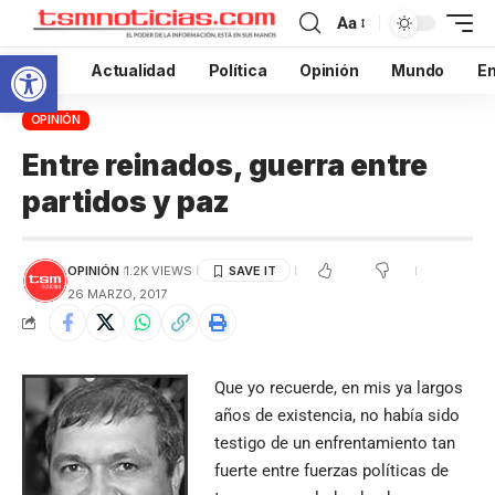
Aa
Abrir barra de herramientas
Inicio
Actualidad
Política
Opinión
Mundo
En
OPINIÓN
Entre reinados, guerra entre
partidos y paz
OPINIÓN
1.2K VIEWS
26 MARZO, 2017
Que yo recuerde, en mis ya largos
años de existencia, no había sido
testigo de un enfrentamiento tan
fuerte entre fuerzas políticas de