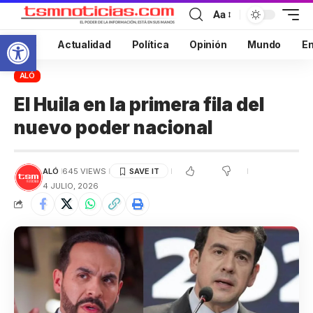
Aa
Abrir barra de herramientas
Inicio
Actualidad
Política
Opinión
Mundo
En
ALÓ
El Huila en la primera fila del
nuevo poder nacional
ALÓ
645 VIEWS
4 JULIO, 2026