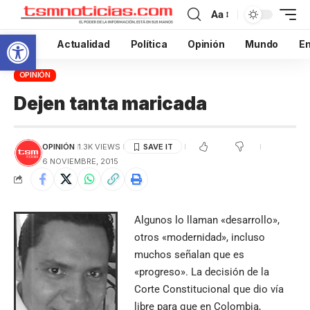
Aa
Abrir barra de herramientas
Inicio
Actualidad
Política
Opinión
Mundo
En
OPINIÓN
Dejen tanta maricada
OPINIÓN
1.3K VIEWS
6 NOVIEMBRE, 2015
Algunos lo llaman «desarrollo»,
otros «modernidad», incluso
muchos señalan que es
«progreso». La decisión de la
Corte Constitucional que dio vía
libre para que en Colombia,