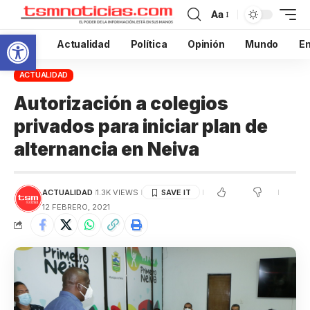
Aa
Abrir barra de herramientas
Inicio
Actualidad
Política
Opinión
Mundo
En
ACTUALIDAD
Autorización a colegios
privados para iniciar plan de
alternancia en Neiva
ACTUALIDAD
1.3K VIEWS
12 FEBRERO, 2021