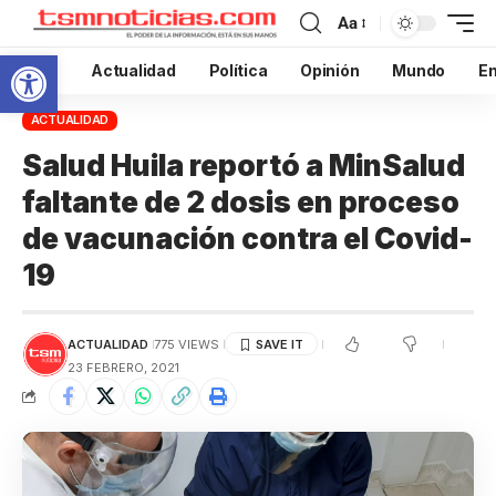
Aa
Abrir barra de herramientas
Inicio
Actualidad
Política
Opinión
Mundo
En
ACTUALIDAD
Salud Huila reportó a MinSalud
faltante de 2 dosis en proceso
de vacunación contra el Covid-
19
ACTUALIDAD
775 VIEWS
23 FEBRERO, 2021