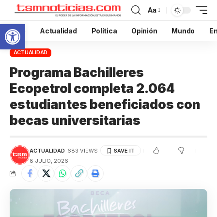
Aa
Abrir barra de herramientas
Inicio
Actualidad
Política
Opinión
Mundo
En
ACTUALIDAD
Programa Bachilleres
Ecopetrol completa 2.064
estudiantes beneficiados con
becas universitarias
ACTUALIDAD
683 VIEWS
8 JULIO, 2026