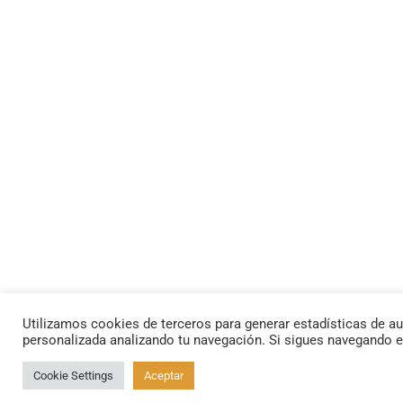
Utilizamos cookies de terceros para generar estadísticas de au
personalizada analizando tu navegación. Si sigues navegando 
Cookie Settings
Aceptar
By using this site, you agree to the
Privacy Policy
and
Terms of Use
.