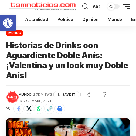
Aa
Abrir barra de herramientas
Inicio
Actualidad
Política
Opinión
Mundo
En
MUNDO
Historias de Drinks con
Aguardiente Doble Anís:
¡Valentina y un look muy Doble
Anís!
MUNDO
2.7K VIEWS
13 DICIEMBRE, 2021