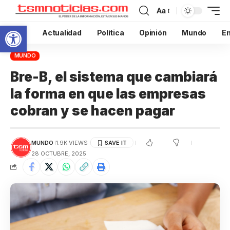
Aa
Abrir barra de herramientas
Inicio
Actualidad
Política
Opinión
Mundo
En
MUNDO
Bre-B, el sistema que cambiará
la forma en que las empresas
cobran y se hacen pagar
MUNDO
1.9K VIEWS
28 OCTUBRE, 2025