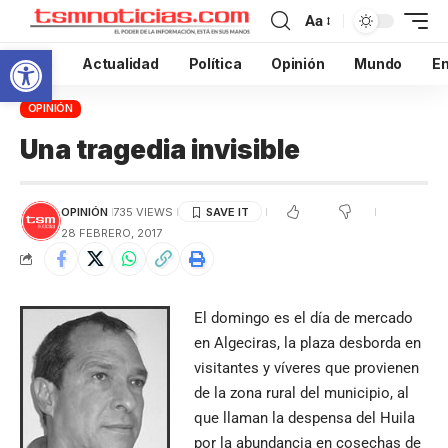
Aa
Abrir barra de herramientas
Inicio
Actualidad
Política
Opinión
Mundo
En
OPINIÓN
Una tragedia invisible
OPINIÓN
735 VIEWS
28 FEBRERO, 2017
El domingo es el día de mercado
en Algeciras, la plaza desborda en
visitantes y víveres que provienen
de la zona rural del municipio, al
que llaman la despensa del Huila
por la abundancia en cosechas de