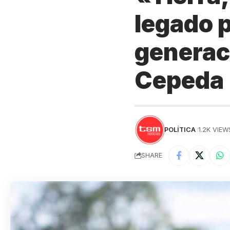
legado 
generaci
Cepeda
POLÍTICA
1.2K VIEW
SHARE