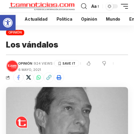
Aa
Abrir barra de herramientas
Inicio
Actualidad
Política
Opinión
Mundo
En
OPINIÓN
Los vándalos
OPINIÓN
924 VIEWS
6 MAYO, 2021