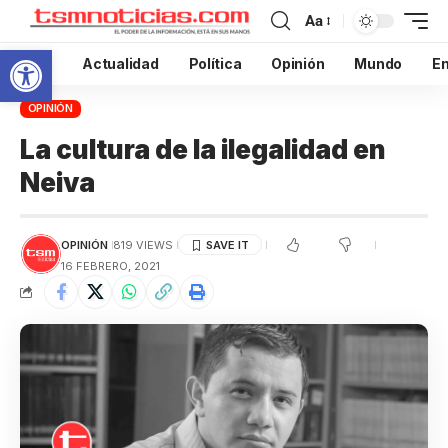
Aa
Abrir barra de herramientas
Inicio
Actualidad
Política
Opinión
Mundo
En
OPINIÓN
La cultura de la ilegalidad en
Neiva
OPINIÓN
819 VIEWS
16 FEBRERO, 2021