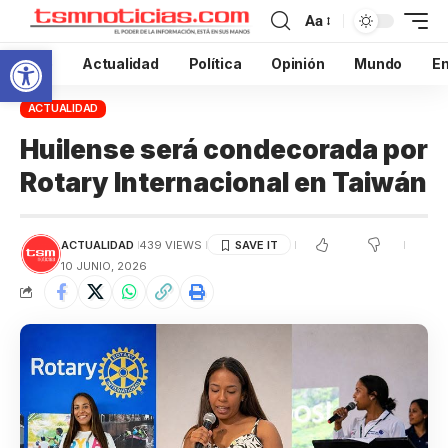
Aa
Abrir barra de herramientas
Inicio
Actualidad
Política
Opinión
Mundo
En
ACTUALIDAD
Huilense será condecorada por
Rotary Internacional en Taiwán
ACTUALIDAD
439 VIEWS
10 JUNIO, 2026