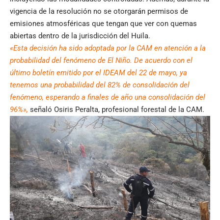
vigencia de la resolución no se otorgarán permisos de
emisiones atmosféricas que tengan que ver con quemas
abiertas dentro de la jurisdicción del Huila.
«Esta decisión ha sido adoptada por la CAM en atención a la
probabilidad del fenómeno de El Niño. De acuerdo con el
último boletín emitido por el IDEAM del 22 de mayo, ya
tenemos una probabilidad del 82% de consolidación del
fenómeno, esperando a finales de año una consolidación del
96%»,
señaló Osiris Peralta, profesional forestal de la CAM.