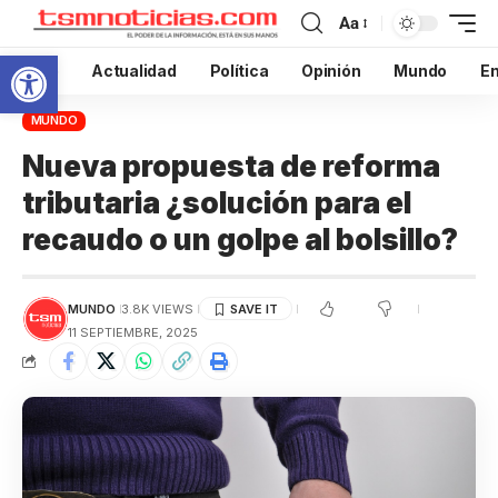
Aa
Abrir barra de herramientas
Inicio
Actualidad
Política
Opinión
Mundo
En
MUNDO
Nueva propuesta de reforma
tributaria ¿solución para el
recaudo o un golpe al bolsillo?
MUNDO
3.8K VIEWS
11 SEPTIEMBRE, 2025