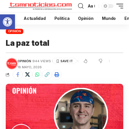
Aa
Abrir barra de herramientas
Inicio
Actualidad
Política
Opinión
Mundo
En
OPINIÓN
La paz total
OPINIÓN
944 VIEWS
18 MAYO, 2026