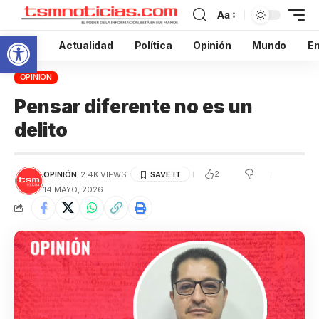
Aa
Abrir barra de herramientas
Inicio
Actualidad
Política
Opinión
Mundo
En
OPINIÓN
Pensar diferente no es un
delito
2
OPINIÓN
2.4K VIEWS
14 MAYO, 2026