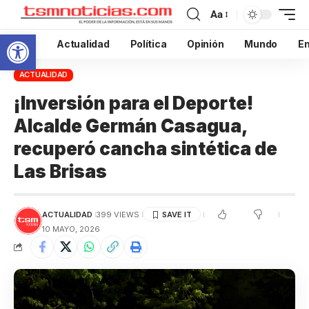
Aa
Abrir barra de herramientas
Inicio
Actualidad
Política
Opinión
Mundo
En
ACTUALIDAD
¡Inversión para el Deporte!
Alcalde Germán Casagua,
recuperó cancha sintética de
Las Brisas
ACTUALIDAD
399 VIEWS
10 MAYO, 2026