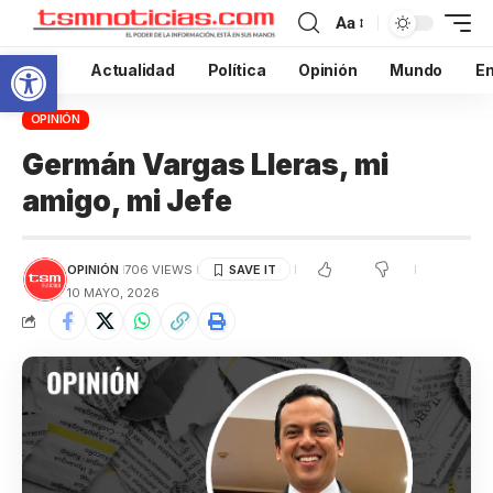
Aa
Abrir barra de herramientas
Inicio
Actualidad
Política
Opinión
Mundo
En
OPINIÓN
Germán Vargas Lleras, mi
amigo, mi Jefe
OPINIÓN
706 VIEWS
10 MAYO, 2026