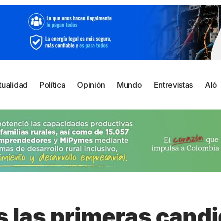
tualidad
Política
Opinión
Mundo
Entrevistas
Aló
s las primeras candi