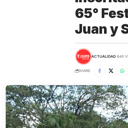
65° Fes
Juan y 
ACTUALIDAD
640 V
SHARE