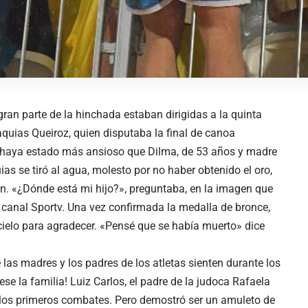
ran parte de la hinchada estaban dirigidas a la quinta
saquias Queiroz, quien disputaba la final de canoa
e haya estado más ansioso que Dilma, de 53 años y madre
uias se tiró al agua, molesto por no haber obtenido el oro,
n. «¿Dónde está mi hijo?», preguntaba, en la imagen que
 canal Sportv. Una vez confirmada la medalla de bronce,
 cielo para agradecer. «Pensé que se había muerto» dice
las madres y los padres de los atletas sienten durante los
se la familia! Luiz Carlos, el padre de la judoca Rafaela
 a los primeros combates. Pero demostró ser un amuleto de