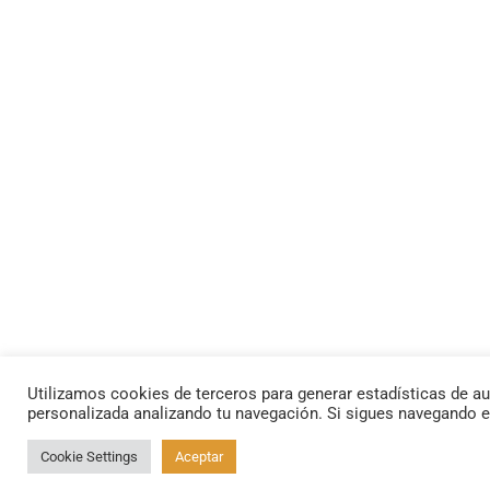
Utilizamos cookies de terceros para generar estadísticas de au
personalizada analizando tu navegación. Si sigues navegando 
Cookie Settings
Aceptar
By using this site, you agree to the
Privacy Policy
and
Terms of Use
.