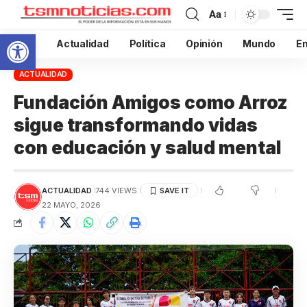
Aa
Abrir barra de herramientas
Inicio
Actualidad
Política
Opinión
Mundo
En
ACTUALIDAD
Fundación Amigos como Arroz
sigue transformando vidas
con educación y salud mental
ACTUALIDAD
744 VIEWS
22 MAYO, 2026