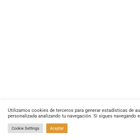
Utilizamos cookies de terceros para generar estadísticas de au
personalizada analizando tu navegación. Si sigues navegando 
Cookie Settings
Aceptar
By using this site, you agree to the
Privacy Policy
and
Terms of Use
.