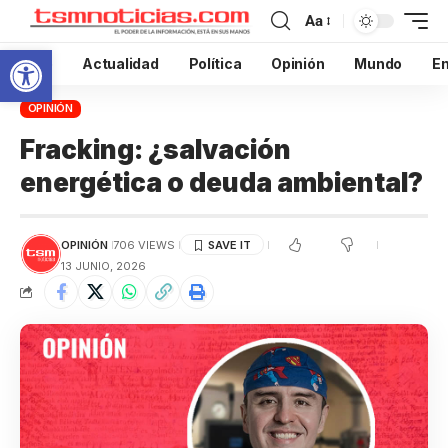
Aa
Abrir barra de herramientas
Inicio
Actualidad
Política
Opinión
Mundo
En
OPINIÓN
Fracking: ¿salvación
energética o deuda ambiental?
OPINIÓN
706 VIEWS
13 JUNIO, 2026