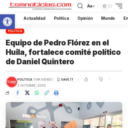
Aa
Abrir barra de herramientas
Inicio
Actualidad
Política
Opinión
Mundo
En
POLÍTICA
Equipo de Pedro Flórez en el
Huila, fortalece comité político
de Daniel Quintero
POLÍTICA
7.9K VIEWS
2 OCTUBRE, 2025