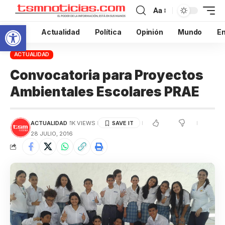
Aa
Abrir barra de herramientas
Inicio
Actualidad
Política
Opinión
Mundo
En
ACTUALIDAD
Convocatoria para Proyectos
Ambientales Escolares PRAE
ACTUALIDAD
1K VIEWS
28 JULIO, 2016