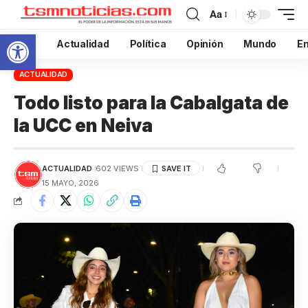
Aa
Abrir barra de herramientas
Inicio
Actualidad
Política
Opinión
Mundo
En
ACTUALIDAD
Todo listo para la Cabalgata de
la UCC en Neiva
ACTUALIDAD
602 VIEWS
15 MAYO, 2026