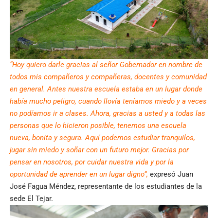
“Hoy quiero darle gracias al señor Gobernador en nombre de
todos mis compañeros y compañeras, docentes y comunidad
en general. Antes nuestra escuela estaba en un lugar donde
había mucho peligro, cuando llovía teníamos miedo y a veces
no podíamos ir a clases. Ahora, gracias a usted y a todas las
personas que lo hicieron posible, tenemos una escuela
nueva, bonita y segura. Aquí podemos estudiar tranquilos,
jugar sin miedo y soñar con un futuro mejor. Gracias por
pensar en nosotros, por cuidar nuestra vida y por la
oportunidad de aprender en un lugar digno”,
expresó Juan
José Fagua Méndez, representante de los estudiantes de la
sede El Tejar.