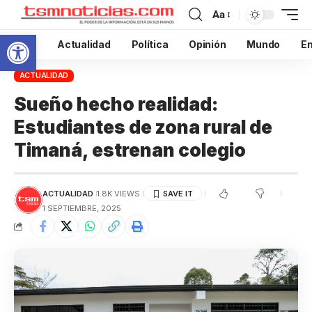
Aa
Abrir barra de herramientas
Inicio
Actualidad
Política
Opinión
Mundo
En
ACTUALIDAD
Sueño hecho realidad:
Estudiantes de zona rural de
Timaná, estrenan colegio
ACTUALIDAD
1.8K VIEWS
1 SEPTIEMBRE, 2025