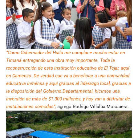
“Como Gobernador del Huila me complace mucho estar en
Timaná entregando una obra muy importante. Toda la
reconstrucción de esta institución educativa de El Tejar, aquí
en Camenzo. De verdad que va a beneficiar a una comunidad
educativa inmensa y aquí gracias al liderazgo local, gracias a
la disposición del Gobierno Departamental, hicimos una
inversión de más de $1.300 millones, y hoy van a disfrutar de
instalaciones cómodas”,
agregó Rodrigo Villalba Mosquera.