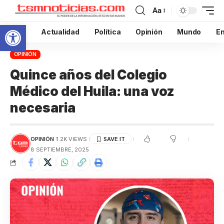
Aa
Abrir barra de herramientas
Inicio
Actualidad
Política
Opinión
Mundo
En
OPINIÓN
Quince años del Colegio
Médico del Huila: una voz
necesaria
OPINIÓN
1.2K VIEWS
8 SEPTIEMBRE, 2025