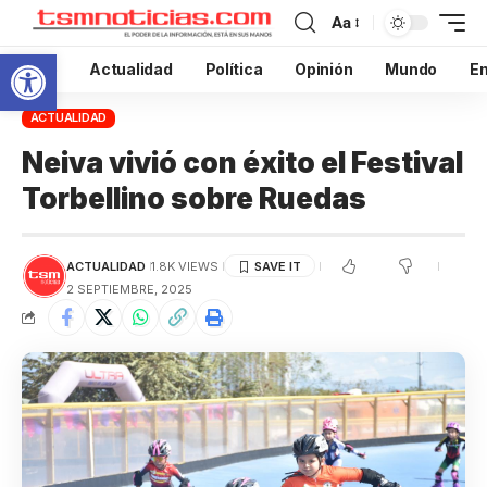
Aa
Abrir barra de herramientas
Inicio
Actualidad
Política
Opinión
Mundo
En
ACTUALIDAD
Neiva vivió con éxito el Festival
Torbellino sobre Ruedas
ACTUALIDAD
1.8K VIEWS
2 SEPTIEMBRE, 2025