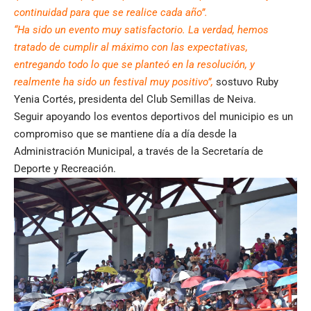
continuidad para que se realice cada año”.
“Ha sido un evento muy satisfactorio. La verdad, hemos
tratado de cumplir al máximo con las expectativas,
entregando todo lo que se planteó en la resolución, y
realmente ha sido un festival muy positivo”,
sostuvo Ruby
Yenia Cortés, presidenta del Club Semillas de Neiva.
Seguir apoyando los eventos deportivos del municipio es un
compromiso que se mantiene día a día desde la
Administración Municipal, a través de la Secretaría de
Deporte y Recreación.