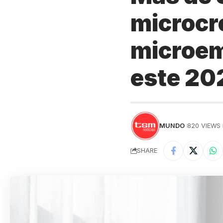
microcr
microem
este 20
MUNDO
820 VIEWS
SHARE