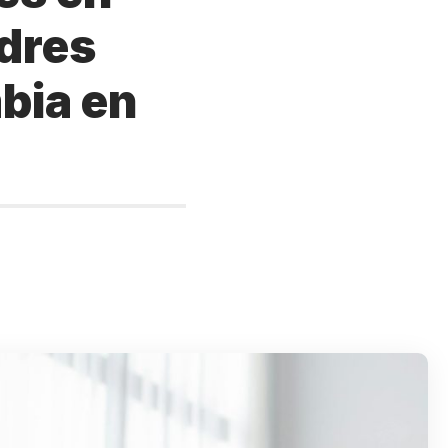
adres
bia en