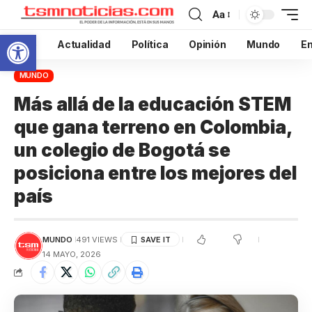
Aa
Abrir barra de herramientas
Inicio
Actualidad
Política
Opinión
Mundo
En
MUNDO
Más allá de la educación STEM
que gana terreno en Colombia,
un colegio de Bogotá se
posiciona entre los mejores del
país
MUNDO
491 VIEWS
14 MAYO, 2026