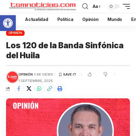
Aa
Abrir barra de herramientas
Inicio
Actualidad
Política
Opinión
Mundo
En
OPINIÓN
Los 120 de la Banda Sinfónica
del Huila
OPINIÓN
1.6K VIEWS
1 SEPTIEMBRE, 2025