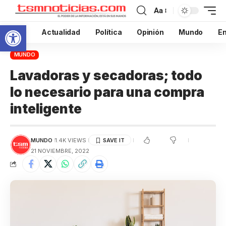
Aa
Abrir barra de herramientas
Inicio
Actualidad
Política
Opinión
Mundo
En
MUNDO
Lavadoras y secadoras; todo
lo necesario para una compra
inteligente
MUNDO
1.4K VIEWS
21 NOVIEMBRE, 2022