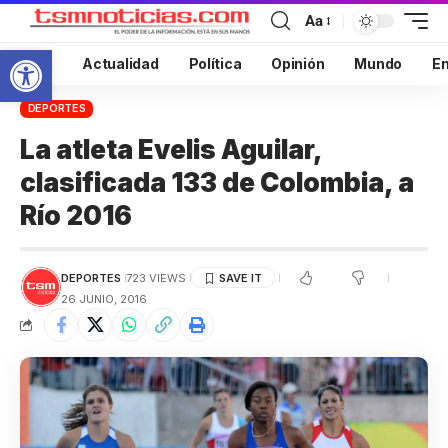
Aa
Abrir barra de herramientas
Inicio
Actualidad
Política
Opinión
Mundo
En
DEPORTES
La atleta Evelis Aguilar,
clasificada 133 de Colombia, a
Río 2016
DEPORTES
723 VIEWS
26 JUNIO, 2016