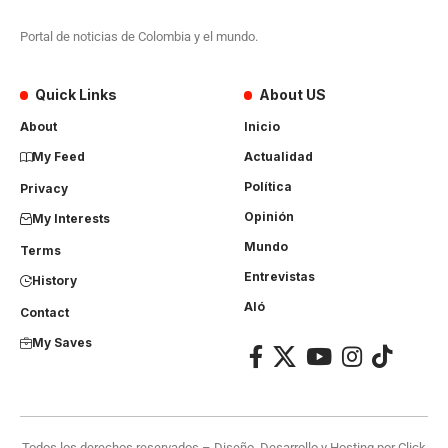
Portal de noticias de Colombia y el mundo.
Quick Links
About US
About
Inicio
My Feed
Actualidad
Política
Privacy
Opinión
My Interests
Mundo
Terms
Entrevistas
History
Aló
Contact
My Saves
Todos los derechos reservados – Diseño, Desarrollo y Hosting por
Click