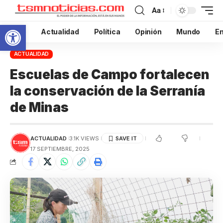
Aa
Abrir barra de herramientas
Inicio
Actualidad
Política
Opinión
Mundo
En
ACTUALIDAD
Escuelas de Campo fortalecen
la conservación de la Serranía
de Minas
ACTUALIDAD
3.1K VIEWS
17 SEPTIEMBRE, 2025