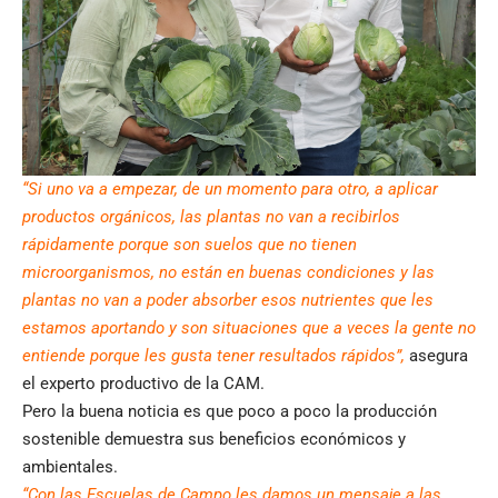
“Si uno va a empezar, de un momento para otro, a aplicar
productos orgánicos, las plantas no van a recibirlos
rápidamente porque son suelos que no tienen
microorganismos, no están en buenas condiciones y las
plantas no van a poder absorber esos nutrientes que les
estamos aportando y son situaciones que a veces la gente no
entiende porque les gusta tener resultados rápidos”,
asegura
el experto productivo de la CAM.
Pero la buena noticia es que poco a poco la producción
sostenible demuestra sus beneficios económicos y
ambientales.
“Con las Escuelas de Campo les damos un mensaje a las