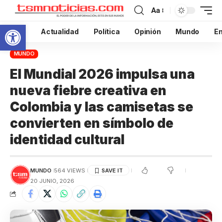
Aa
Abrir barra de herramientas
Inicio
Actualidad
Política
Opinión
Mundo
En
MUNDO
El Mundial 2026 impulsa una
nueva fiebre creativa en
Colombia y las camisetas se
convierten en símbolo de
identidad cultural
MUNDO
564 VIEWS
20 JUNIO, 2026