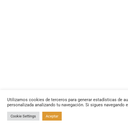
Utilizamos cookies de terceros para generar estadísticas de au
personalizada analizando tu navegación. Si sigues navegando 
Cookie Settings
Aceptar
By using this site, you agree to the
Privacy Policy
and
Terms of Use
.