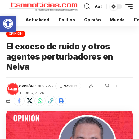
Aa
Abrir barra de herramientas
Inicio
Actualidad
Política
Opinión
Mundo
En
OPINIÓN
El exceso de ruido y otros
agentes perturbadores en
Neiva
OPINIÓN
1.7K VIEWS
4 JUNIO, 2025