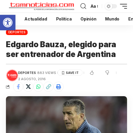
Aa
Abrir barra de herramientas
Inicio
Actualidad
Política
Opinión
Mundo
En
DEPORTES
Edgardo Bauza, elegido para
ser entrenador de Argentina
DEPORTES
883 VIEWS
2 AGOSTO, 2016