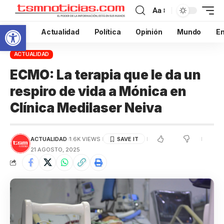
Aa
Abrir barra de herramientas
Inicio
Actualidad
Política
Opinión
Mundo
En
ACTUALIDAD
ECMO: La terapia que le da un
respiro de vida a Mónica en
Clínica Medilaser Neiva
ACTUALIDAD
1.6K VIEWS
21 AGOSTO, 2025