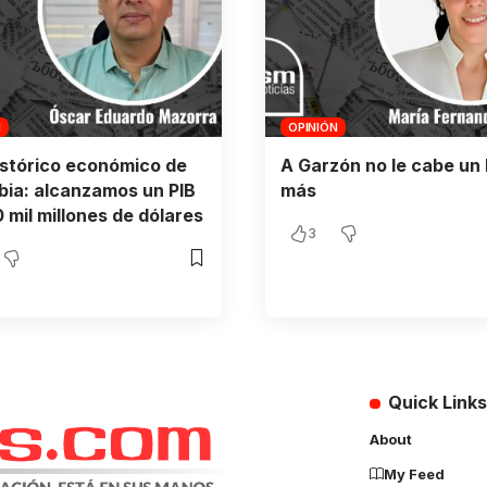
N
OPINIÓN
istórico económico de
A Garzón no le cabe un 
ia: alcanzamos un PIB
más
 mil millones de dólares
3
Quick Links
About
My Feed