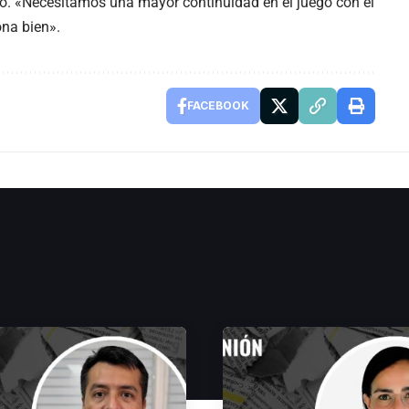
dijo. «Necesitamos una mayor continuidad en el juego con el
ona bien».
FACEBOOK