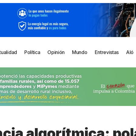
tualidad
Política
Opinión
Mundo
Entrevistas
Aló
ia algorítmica: pol