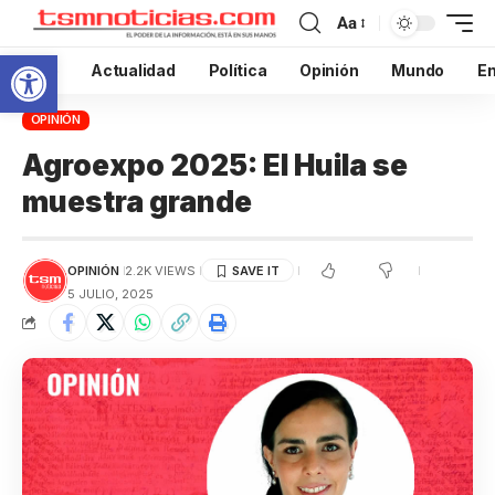
Aa
Abrir barra de herramientas
Inicio
Actualidad
Política
Opinión
Mundo
En
OPINIÓN
Agroexpo 2025: El Huila se
muestra grande
OPINIÓN
2.2K VIEWS
5 JULIO, 2025