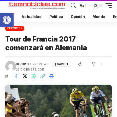
Aa
Abrir barra de herramientas
Inicio
Actualidad
Política
Opinión
Mundo
En
DEPORTES
Tour de Francia 2017
comenzará en Alemania
DEPORTES
722 VIEWS
23 DICIEMBRE, 2015