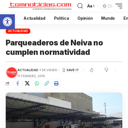
Aa
Abrir barra de herramientas
Inicio
Actualidad
Política
Opinión
Mundo
En
ACTUALIDAD
Parqueaderos de Neiva no
cumplen normatividad
ACTUALIDAD
1.5K VIEWS
17 FEBRERO, 2015