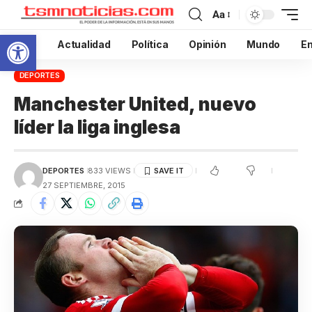
Aa
Abrir barra de herramientas
Inicio
Actualidad
Política
Opinión
Mundo
En
DEPORTES
Manchester United, nuevo
líder la liga inglesa
DEPORTES
833 VIEWS
27 SEPTIEMBRE, 2015