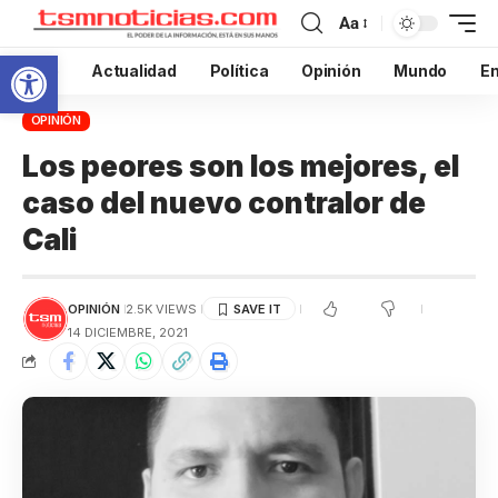
Aa
Abrir barra de herramientas
Inicio
Actualidad
Política
Opinión
Mundo
En
OPINIÓN
Los peores son los mejores, el
caso del nuevo contralor de
Cali
OPINIÓN
2.5K VIEWS
14 DICIEMBRE, 2021