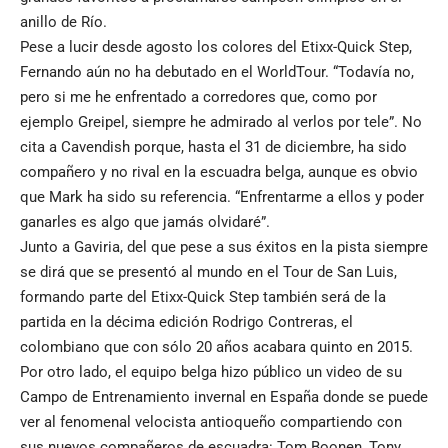
anillo de Río.
Pese a lucir desde agosto los colores del Etixx-Quick Step,
Fernando aún no ha debutado en el WorldTour. “Todavía no,
pero si me he enfrentado a corredores que, como por
ejemplo Greipel, siempre he admirado al verlos por tele”. No
cita a Cavendish porque, hasta el 31 de diciembre, ha sido
compañero y no rival en la escuadra belga, aunque es obvio
que Mark ha sido su referencia. “Enfrentarme a ellos y poder
ganarles es algo que jamás olvidaré”.
Junto a Gaviria, del que pese a sus éxitos en la pista siempre
se dirá que se presentó al mundo en el Tour de San Luis,
formando parte del Etixx-Quick Step también será de la
partida en la décima edición Rodrigo Contreras, el
colombiano que con sólo 20 años acabara quinto en 2015.
Por otro lado, el equipo belga hizo público un video de su
Campo de Entrenamiento invernal en España donde se puede
ver al fenomenal velocista antioqueño compartiendo con
sus nuevos compañeros de escuadra: Tom Boonen, Tony