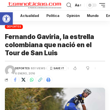
Aa
Abrir barra de herramientas
Inicio
Actualidad
Política
Opinión
Mundo
En
DEPORTES
Fernando Gaviria, la estrella
colombiana que nació en el
Tour de San Luis
DEPORTES
851 VIEWS
6 ENERO, 2016