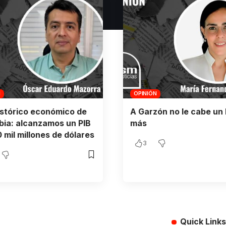
N
OPINIÓN
istórico económico de
A Garzón no le cabe un 
ia: alcanzamos un PIB
más
 mil millones de dólares
3
Quick Links